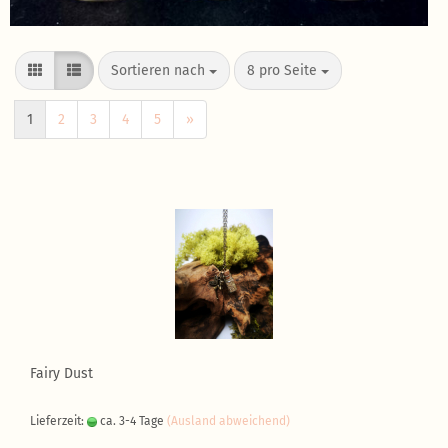
Sortieren nach
8 pro Seite
1
2
3
4
5
»
Fairy Dust
Lieferzeit:
ca. 3-4 Tage
(Ausland abweichend)