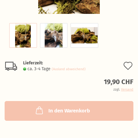
Lieferzeit:
A
ca. 3-4 Tage
(Ausland abweichend)
d
19,90 CHF
M
zzgl.
Versand
In den Warenkorb