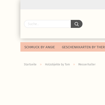
SCHMUCK BY ANGIE
GESCHENKKARTEN BY THER
»
»
Startseite
Holzobjekte by Tom
Messerhalter