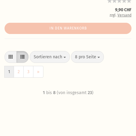
9,90 CHF
zzgl.
Versand
IN DEN WARENKORB
Sortieren nach
8 pro Seite
1
2
3
»
1
bis
8
(von insgesamt
23
)