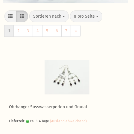
Sortieren nach
8 pro Seite
1
2
3
4
5
6
7
»
Ohrhänger Süsswasserperlen und Granat
Lieferzeit:
ca. 3-4 Tage
(Ausland abweichend)