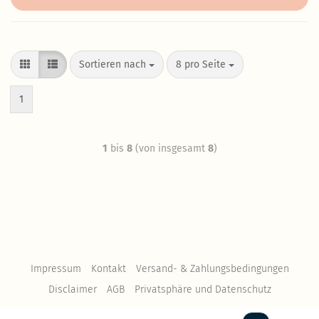
Sortieren nach
8 pro Seite
1
1
bis
8
(von insgesamt
8
)
Impressum
Kontakt
Versand- & Zahlungsbedingungen
Disclaimer
AGB
Privatsphäre und Datenschutz
Ein
Gambio
Webshop gehosted bei
IN-Solution