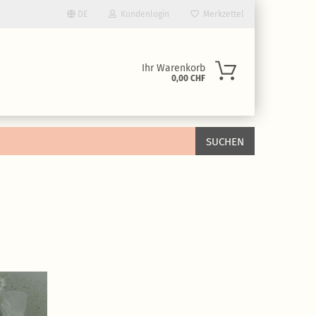
DE
Kundenlogin
Merkzettel
Ihr Warenkorb
0,00 CHF
SUCHEN
rstellen
rt vergessen?