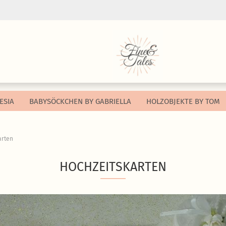
Sprache auswählen
Währung auswählen
ESIA
BABYSÖCKCHEN BY GABRIELLA
HOLZOBJEKTE BY TOM
Lieferland
arten
Konto e
HOCHZEITSKARTEN
Passwo