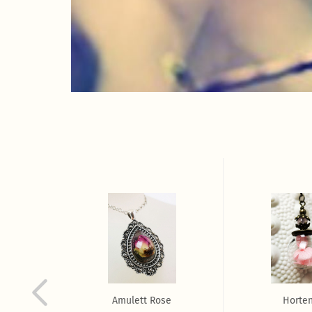
it
Amulett Rose
Horten