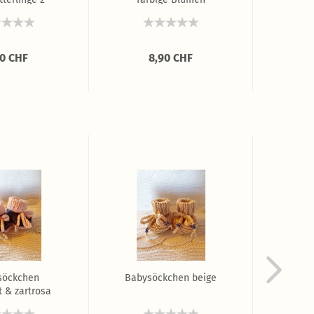
90 CHF
8,90 CHF
söckchen
Babysöckchen beige
Ba
t & zartrosa
za