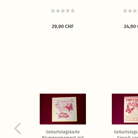
e
F
29,90 CHF
24,90
lles
Geburtstagskarte
Geburtstags
Blumenornament mit
Spruch un