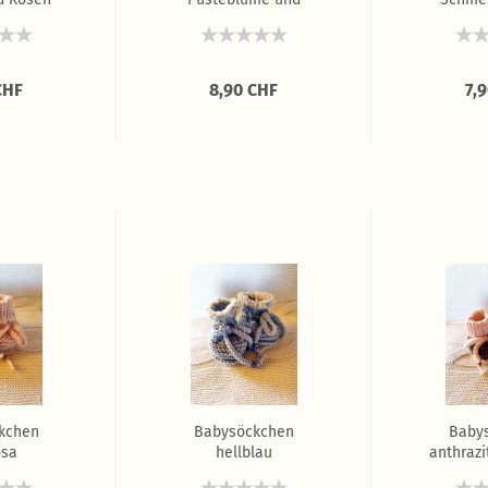
Schmetterling...
CHF
8,90 CHF
7,
kchen
Babysöckchen
Baby
osa
hellblau
anthrazi