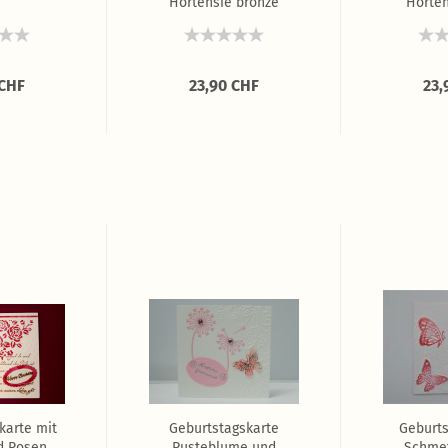
Hortensie bronze
Horten
 CHF
23,90 CHF
23,
karte mit
Geburtstagskarte
Geburts
d Rosen
Pusteblume und
Schmet