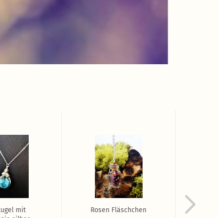
ugel mit
Rosen Fläschchen
G