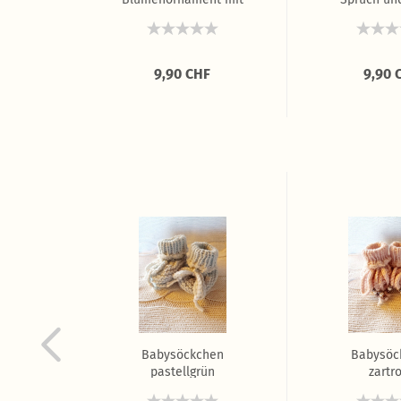
Schmetterling...
F
9,90 CHF
9,90 
hen
Babysöckchen
Babysöc
rau
pastellgrün
zartr