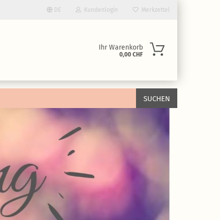
DE
Kundenlogin
Merkzettel
Ihr Warenkorb
0,00 CHF
SUCHEN
rstellen
rt vergessen?