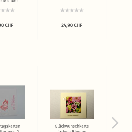
sie silber
Ros
90 CHF
24,90 CHF
tagskarten
Glückwunschkarte
Kart
terlinge 2
farbige Blumen