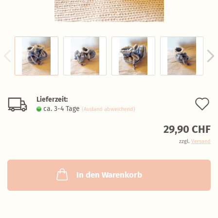
Lieferzeit:
A
ca. 3-4 Tage
(Ausland abweichend)
d
29,90 CHF
M
zzgl.
Versand
In den Warenkorb