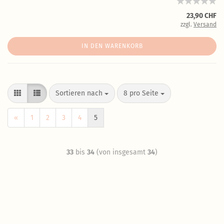
23,90 CHF
zzgl.
Versand
IN DEN WARENKORB
Sortieren nach
8 pro Seite
«
1
2
3
4
5
33
bis
34
(von insgesamt
34
)