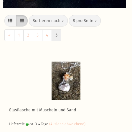
Sortieren nach
8 pro Seite
«
1
2
3
4
5
Glasflasche mit Muscheln und Sand
Lieferzeit:
ca. 3-4 Tage
(Ausland abweichend)