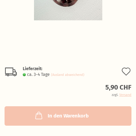
Lieferzeit:
A
ca. 3-4 Tage
(Ausland abweichend)
d
5,90 CHF
M
zzgl.
Versand
In den Warenkorb