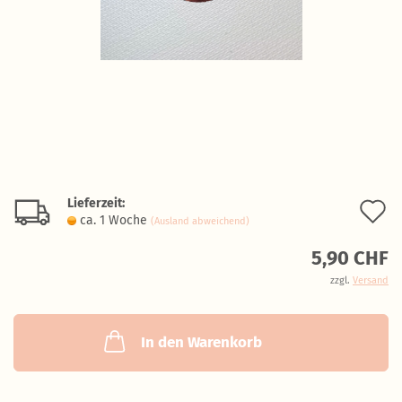
Lieferzeit:
A
ca. 1 Woche
(Ausland abweichend)
d
5,90 CHF
M
zzgl.
Versand
In den Warenkorb